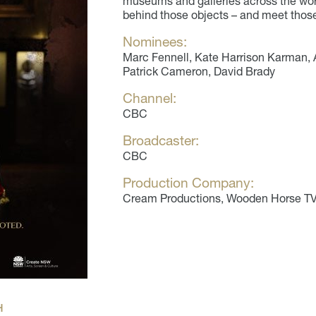
museums and galleries across the worl
behind those objects – and meet tho
Nominees:
Marc Fennell, Kate Harrison Karman, A
Patrick Cameron, David Brady
Channel:
CBC
Broadcaster:
CBC
Production Company:
Cream Productions, Wooden Horse TV,
H