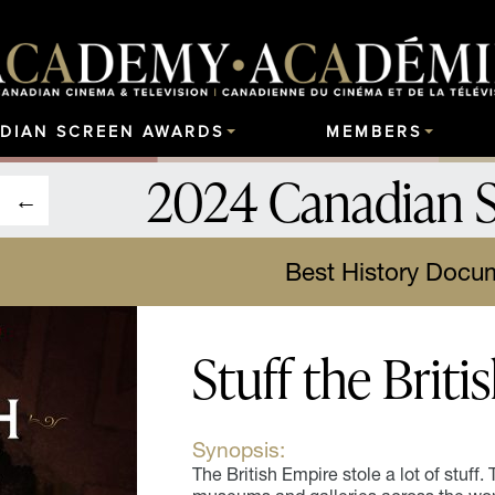
DIAN SCREEN AWARDS
MEMBERS
2024 Canadian 
Best History Docu
Stuff the Briti
Synopsis:
The British Empire stole a lot of stuff