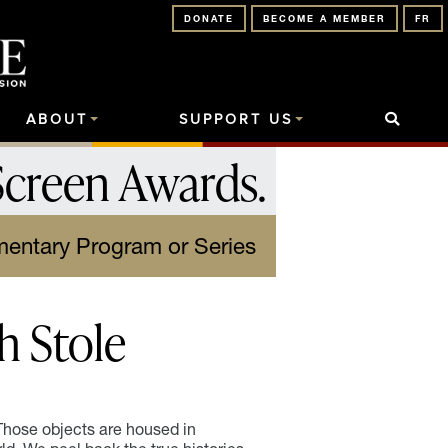
DONATE
BECOME A MEMBER
FR
ABOUT
SUPPORT US
Screen Awards
.
mentary Program or Series
sh Stole
. Those objects are housed in