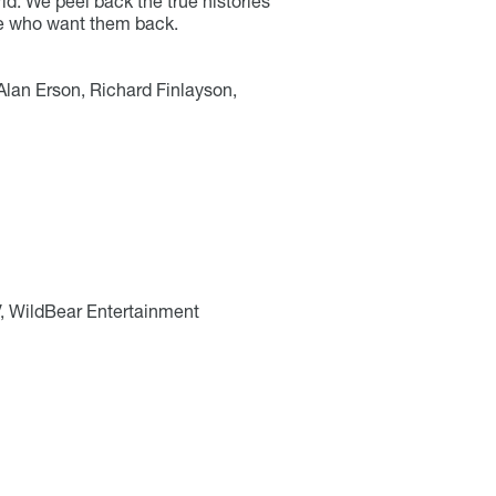
d. We peel back the true histories
se who want them back.
lan Erson, Richard Finlayson,
 WildBear Entertainment