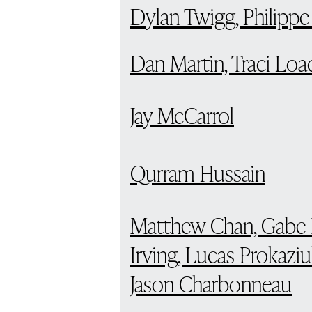
Dylan Twigg, Philipp
Dan Martin, Traci Load
Jay McCarrol
Qurram Hussain
Matthew Chan, Gabe 
Irving, Lucas Prokaziuk
Jason Charbonneau